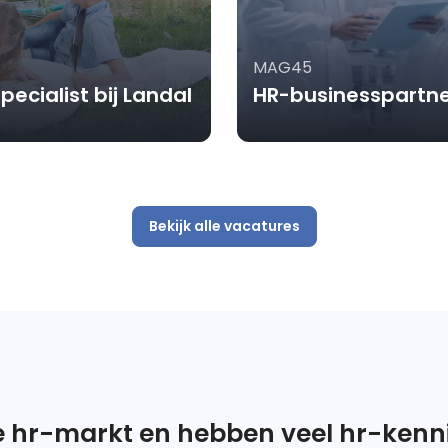
MAG45
ecialist bij Landal
HR-businesspartne
Bekijk alle vacatures
e hr-markt en hebben veel hr-kenn