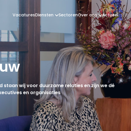
Vacatures
Diensten
Sectoren
Over ons
Actueel
auw
d staan wij voor duurzame relaties en zijn we dé
xecutives en organisaties