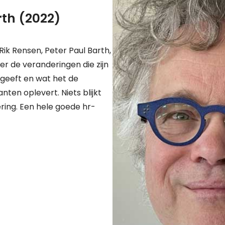
rth (2022)
Rik Rensen, Peter Paul Barth,
r de veranderingen die zijn
 geeft en wat het de
ten oplevert. Niets blijkt
ring. Een hele goede hr-