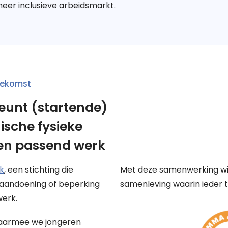
er inclusieve arbeidsmarkt.
oekomst
unt (startende)
ische fysieke
en passend werk
k
, een stichting die
Met deze samenwerking wil
 aandoening of beperking
samenleving waarin ieder ta
werk.
waarmee we jongeren