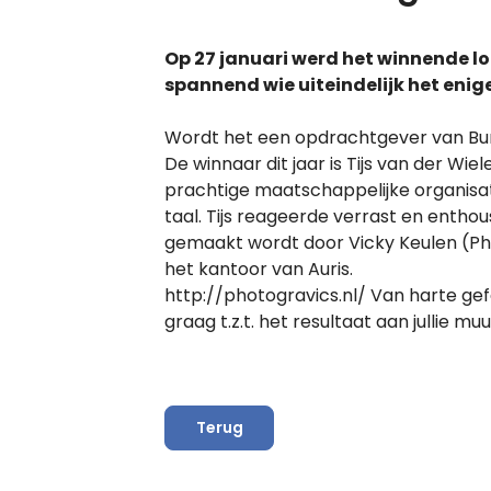
Op 27 januari werd het winnende lot
spannend wie uiteindelijk het eni
Wordt het een opdrachtgever van Bure
De winnaar dit jaar is Tijs van der Wie
prachtige maatschappelijke organisat
taal.
Tijs reageerde verrast en enthous
gemaakt wordt door Vicky Keulen (Pho
het kantoor van Auris.
http://photogravics.nl/ Van harte ge
graag t.z.t. het resultaat aan jullie muu
Terug