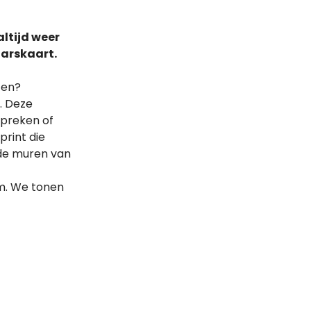
altijd weer
aarskaart.
ten?
). Deze
spreken of
print die
 de muren van
am. We tonen