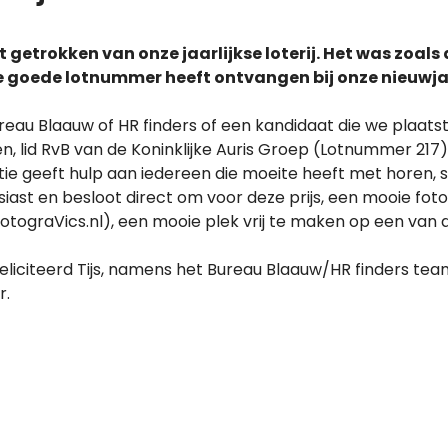
 getrokken van onze jaarlijkse loterij. Het was zoals 
ge goede lotnummer heeft ontvangen bij onze nieuwj
au Blaauw of HR finders of een kandidaat die we plaats
len, lid RvB van de Koninklijke Auris Groep (Lotnummer 217
ie geeft hulp aan iedereen die moeite heeft met horen, 
iast en besloot direct om voor deze prijs, een mooie foto
tograVics.nl), een mooie plek vrij te maken op een van
feliciteerd Tijs, namens het Bureau Blaauw/HR finders te
r.