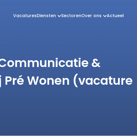
Vacatures
Diensten
Sectoren
Over ons
Actueel
 Communicatie &
ij Pré Wonen (vacature