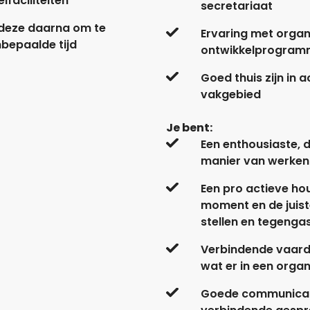
faciliteiten
secretariaat
 deze daarna om te
Ervaring met organ
nbepaalde tijd
ontwikkelprogram
Goed thuis zijn in 
vakgebied
Je bent:
Een enthousiaste,
manier van werken 
Een pro actieve hou
moment en de juist
stellen en tegenga
Verbindende vaard
wat er in een organ
Goede communicati