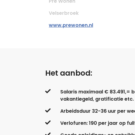
Pré Wonen
Velserbroek
www.prewonen.nl
Het aanbod:
Salaris maximaal € 83.491,= br
vakantiegeld, gratificatie etc.
Arbeidsduur 32-36 uur per we
Verlofuren: 190 per jaar op ful