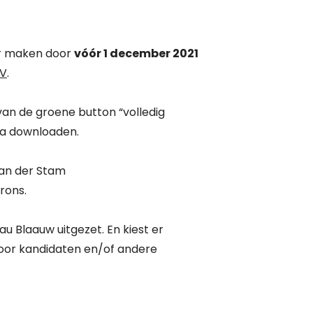
ar maken door
vóór 1 december 2021
V
.
 van de groene button “volledig
ina downloaden.
van der Stam
Brons.
au Blaauw uitgezet. En kiest er
oor kandidaten en/of andere