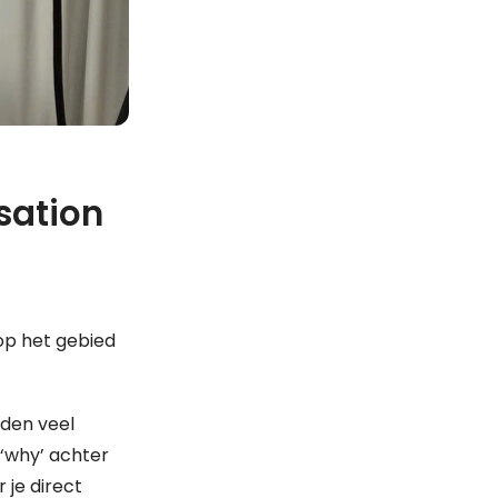
sation
op het gebied
rden veel
‘why’ achter
 je direct