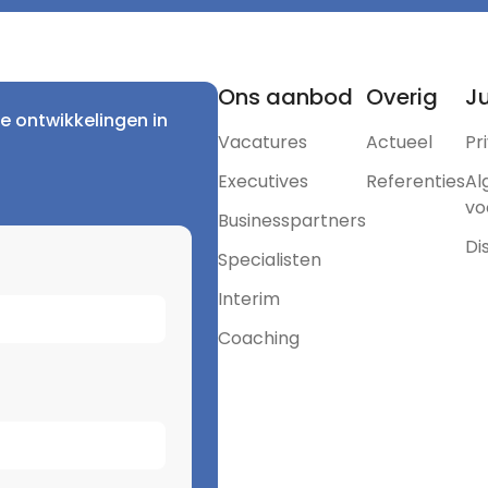
Ons aanbod
Overig
Ju
e ontwikkelingen in
Vacatures
Actueel
Pr
Executives
Referenties
Al
vo
Businesspartners
Di
Specialisten
Interim
Coaching